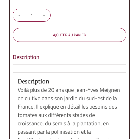
quantité
de
Tomates
AJOUTER AU PANIER
presque
sans
Description
eau
Description
Voilà plus de 20 ans que Jean-Yves Meignen
en cultive dans son jardin du sud-est de la
France. Il explique en détail les besoins des
tomates aux différents stades de
croissance, du semis à la plantation, en
passant par la pollinisation et la