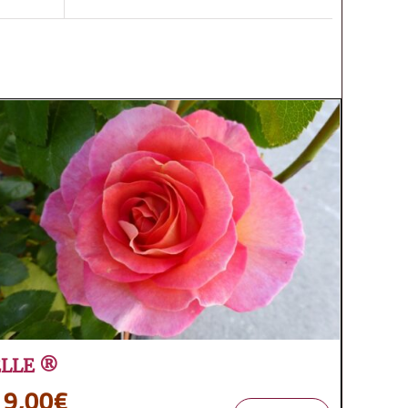
ELLE ®
19,00
€