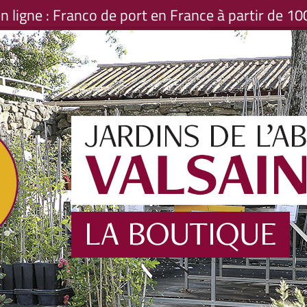
 ligne : Franco de port en France à partir de 10
org
PANIER