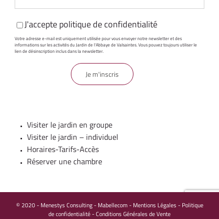
J'accepte
politique de confidentialité
Votre adresse e-mail est uniquement utilisée pour vous envoyer notre newsletter et des
informations sur les activités du Jardin de l'Abbaye de Valsaintes. Vous pouvez toujours utiliser le
lien de désinscription inclus dans la newsletter.
Visiter le jardin en groupe
Visiter le jardin – individuel
Horaires-Tarifs-Accès
Réserver une chambre
© 2020 -
Menestys Consulting
-
Mabellecom
-
Mentions Légales - Politique
de confidentialité
-
Conditions Générales de Vente