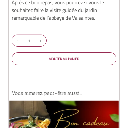
Aprés ce bon repas, vous pourrez si vous le
souhaitez faire la visite guidée du jardin
remarquable de l’abbaye de Valsaintes.
quantité
de
Escapade
AJOUTER AU PANIER
"fourchette
et
tire
bouchon"
Vous aimerez peut-être aussi…