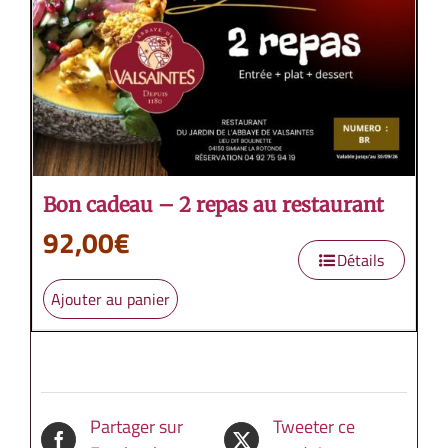
Bon cadeau – 2 repas au restaurant
92,00
€
Détails
Ajouter au panier
Partager sur
Tweeter ce