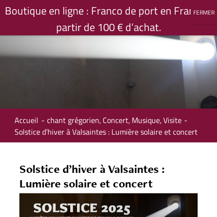
Passer
Boutique en ligne : Franco de port en France à
au
partir de 100 € d’achat.
contenu
Accueil
chant grégorien
Concert
Musique
Visite
Solstice d’hiver à Valsaintes : Lumière solaire et concert
Solstice d’hiver à Valsaintes :
Lumière solaire et concert