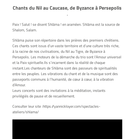
Chants du Nil au Caucase, de Byzance à Persepolis
.
Paix ! Salut ! se disent Shlāma ! en araméen. Shlāma est la source de
Shalom, Salam.
Shlāma puise son répertoire dans les prières des premiers chrétiens.
Ces chants sont issus d’un vaste territoire et d’une culture très riche,
à la racine de nos civilisations, du Nil au Tigre, de Byzance à
Persepolis. Les moteurs de la démarche du trio sont l’Amour universel
et la Paix spirituelle.Ils s’incarnent dans la réalité de chaque
instant.Les chanteurs de Shlāma sont des passeurs de spiritualités
entre les peuples. Les vibrations du chant et de la musique sont des
passeports communs à l’humanité, de cœur à cœur, à la vibration
d’Amour.
Leurs concerts sont des invitations à la méditation, instants
privilégiés de pause et de recueillement.
Consulter leur site :https://yannickloyer.com/spectacles-
ateliers/shlama/