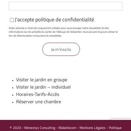
J'accepte
politique de confidentialité
Votre adresse e-mail est uniquement utilisée pour vous envoyer notre newsletter et des
informations sur les activités du Jardin de l'Abbaye de Valsaintes. Vous pouvez toujours utiliser le
lien de désinscription inclus dans la newsletter.
Visiter le jardin en groupe
Visiter le jardin – individuel
Horaires-Tarifs-Accès
Réserver une chambre
© 2020 -
Menestys Consulting
-
Mabellecom
-
Mentions Légales - Politique