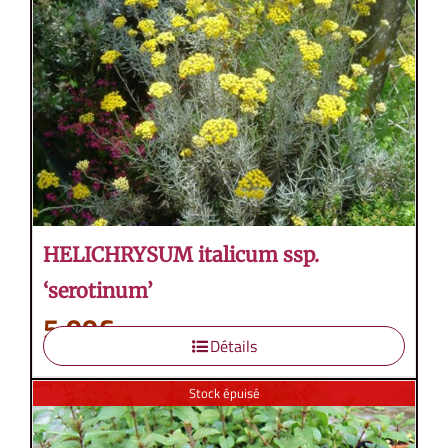
HELICHRYSUM italicum ssp.
‘serotinum’
5,00
€
Détails
Stock épuisé