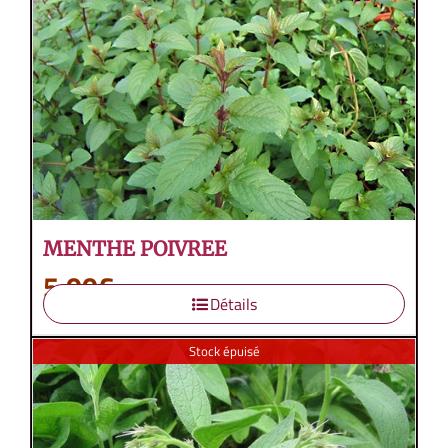
MENTHE POIVREE
5,00
€
Détails
Stock épuisé