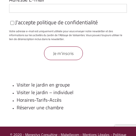
J'accepte
politique de confidentialité
Votre adresse e-mail est uniquement utilisée pour vous envoyer notre newsletter et des
informations sur les activités du Jardin de l'Abbaye de Valsaintes. Vous pouvez toujours utiliser le
lien de désinscription inclus dans la newsletter.
Visiter le jardin en groupe
Visiter le jardin – individuel
Horaires-Tarifs-Accès
Réserver une chambre
© 2020 -
Menestys Consulting
-
Mabellecom
-
Mentions Légales - Politique