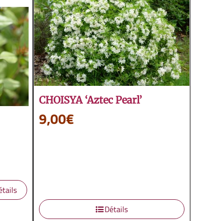
CHOISYA ‘Aztec Pearl’
9,00
€
étails
Détails