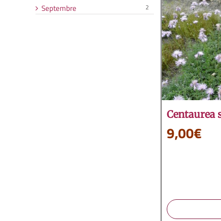
Septembre
2
Centaurea s
9,00
€