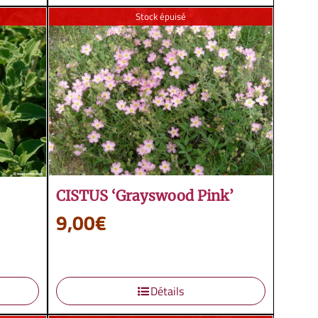
Stock épuisé
CISTUS ‘Grayswood Pink’
9,00
€
Détails