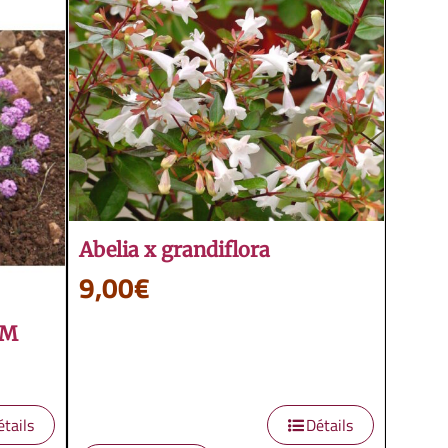
Abelia x grandiflora
9,00
€
UM
étails
Détails