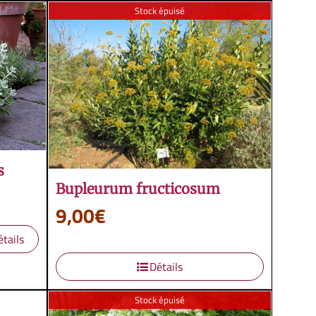
Stock épuisé
s
Bupleurum fructicosum
9,00
€
étails
Détails
Stock épuisé