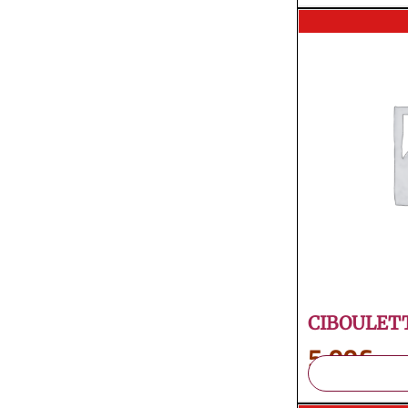
CIBOULET
5,00
€