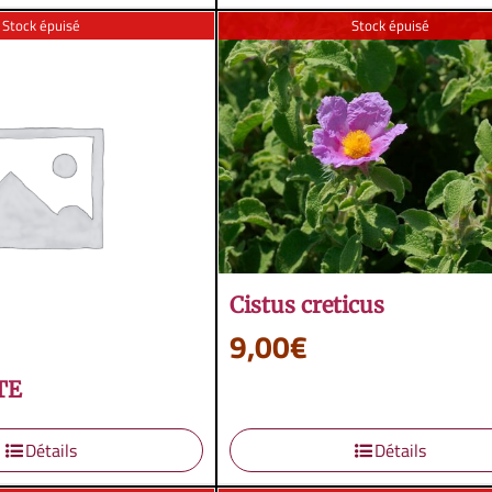
Stock épuisé
Stock épuisé
Cistus creticus
9,00
€
TE
Détails
Détails