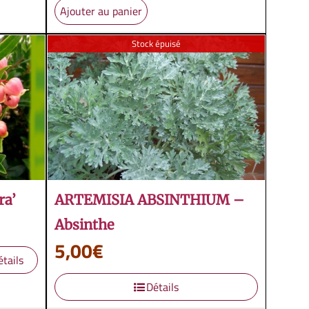
Ajouter au panier
Stock épuisé
a’
ARTEMISIA ABSINTHIUM –
Absinthe
5,00
€
étails
Détails