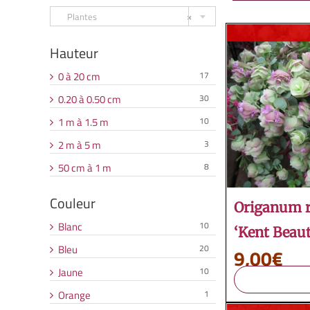

Plantes
×
Hauteur
0 à 20 cm
17
0.20 à 0.50 cm
30
1 m à 1.5 m
10
2 m à 5 m
3
50 cm à 1 m
8
Couleur
Origanum r
Blanc
10
‘Kent Beaut
Bleu
20
9,00
€
Jaune
10
Orange
1