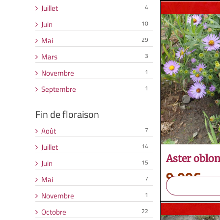
Juillet
4
Juin
10
Mai
29
Mars
3
Novembre
1
Septembre
1
Fin de floraison
Août
7
Juillet
14
Aster oblon
Juin
15
9,00
€
Mai
7
Novembre
1
Octobre
22