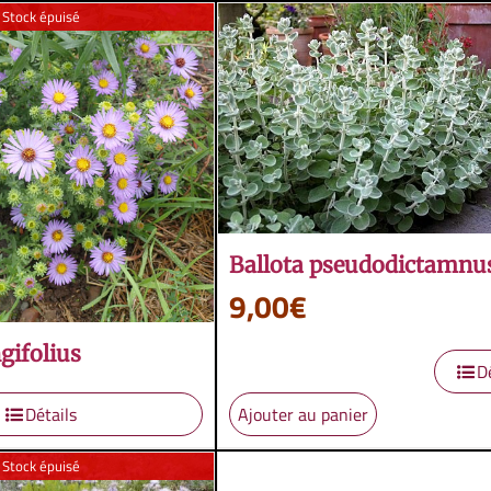
Stock épuisé
Ballota pseudodictamnu
9,00
€
gifolius
D
Détails
Ajouter au panier
Stock épuisé