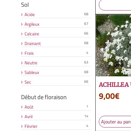
Sol
Acide
68
Argileux
67
Calcaire
66
Drainant
68
Frais
4
Neutre
63
Sableux
68
Sec
66
ACHILLEA
9,00
€
Début de floraison
Août
1
Avril
14
Ajouter au pan
Février
4