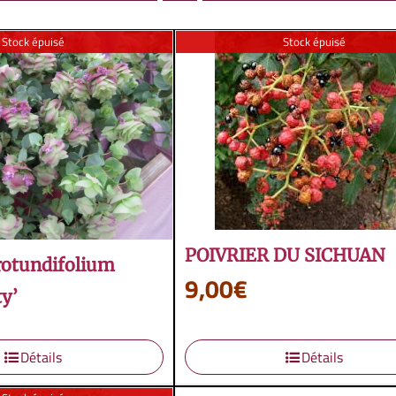
Stock épuisé
Stock épuisé
POIVRIER DU SICHUAN
otundifolium
9,00
€
y’
Détails
Détails