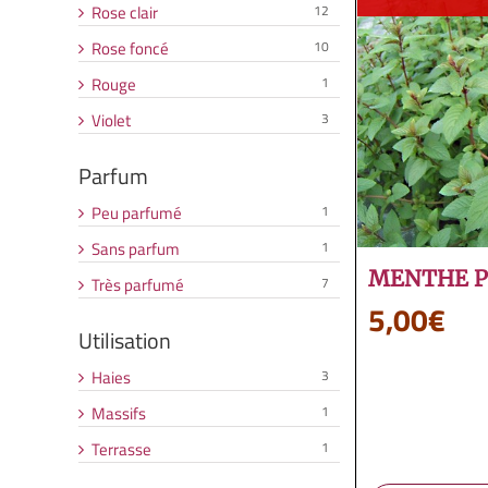
Rose clair
12
Rose foncé
10
Rouge
1
Violet
3
Parfum
Peu parfumé
1
Sans parfum
1
MENTHE P
Très parfumé
7
5,00
€
Utilisation
Haies
3
Massifs
1
Terrasse
1