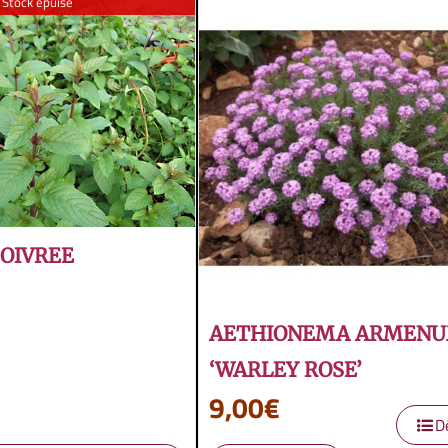
Stock épuisé
OIVREE
AETHIONEMA ARMEN
‘WARLEY ROSE’
9,00
€
D